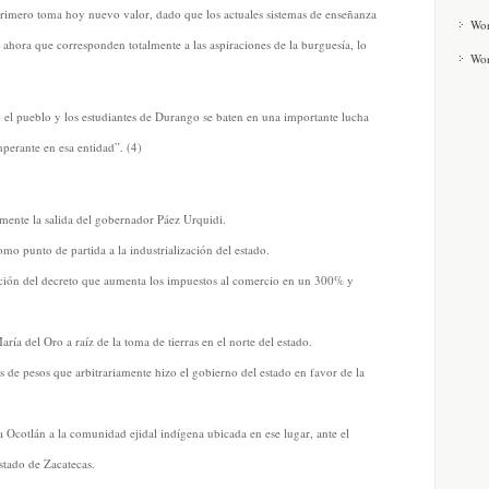
primero toma hoy nuevo valor, dado que los actuales sistemas de enseñanza
Wor
ahora que corresponden totalmente a las aspiraciones de la burguesía, lo
Wor
el pueblo y los estudiantes de Durango se baten en una importante lucha
mperante en esa entidad”. (4)
rmente la salida del gobernador Páez Urquidi.
mo punto de partida a la industrialización del estado.
ación del decreto que aumenta los impuestos al comercio en un 300% y
ría del Oro a raíz de la toma de tierras en el norte del estado.
es de pesos que arbitrariamente hizo el gobierno del estado en favor de la
ría Ocotlán a la comunidad ejidal indígena ubicada en ese lugar, ante el
estado de Zacatecas.