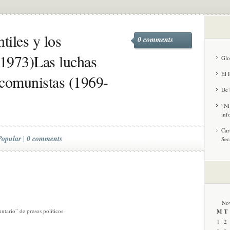
tiles y los
0 comments
1973)Las luchas
Glo
El 
s comunistas (1969-
De 
“Ni
inf
Car
Popular
|
0 comments
Sec
No
ntario” de presos políticos
M
T
1
2