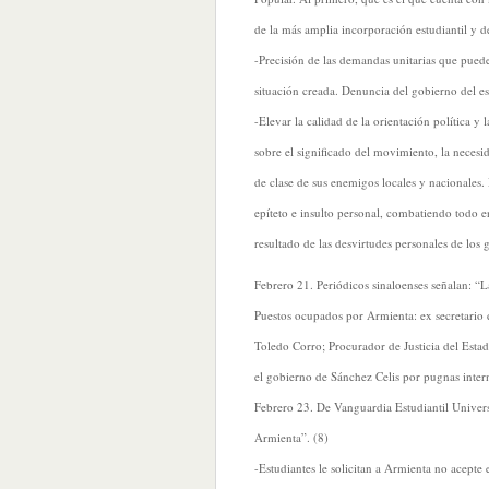
de la más amplia incorporación estudiantil y 
-Precisión de las demandas unitarias que puede
situación creada. Denuncia del gobierno del es
-Elevar la calidad de la orientación política y
sobre el significado del movimiento, la necesid
de clase de sus enemigos locales y nacionales.
epíteto e insulto personal, combatiendo todo 
resultado de las desvirtudes personales de los 
Febrero 21. Periódicos sinaloenses señalan: “
Puestos ocupados por Armienta: ex secretario
Toledo Corro; Procurador de Justicia del Esta
el gobierno de Sánchez Celis por pugnas inter
Febrero 23. De Vanguardia Estudiantil Univers
Armienta”. (8)
-Estudiantes le solicitan a Armienta no acepte