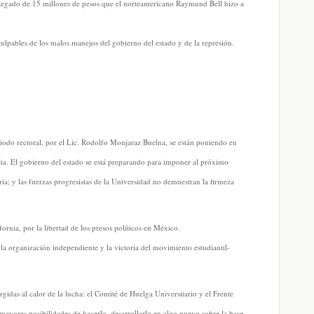
al legado de 15 millones de pesos que el norteamericano Raymund Bell hizo a
culpables de los malos manejos del gobierno del estado y de la represión.
odo rectoral, por el Lic. Rodolfo Monjaraz Buelna, se están poniendo en
ria. El gobierno del estado se está preparando para imponer al próximo
aria; y las fuerzas progresistas de la Universidad no demuestran la firmeza
ornia, por la libertad de los presos políticos en México.
a organización independiente y la victoria del movimiento estudiantil-
rgidas al calor de la lucha: el Comité de Huelga Universitario y el Frente
mayores posibilidades de hacerlo, desarrollarlo en algo nuevo sobre la base