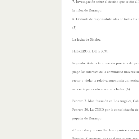
7. Investigación sobre el destino que se dio 
la niñez de Durango.
8. Deslinde de responsabilidades de todos los 
(5)
La lucha de Sinaloa
FEBRERO 5. DE la JCM:
Segundo. Ante la terminación próxima del peri
juego los intereses de la comunidad universita
rector y violar la relativa autonomía universit
necesaria para enfrentarse a la lucha. (6)
Febrero 7. Manifestación en Los Ángeles, Calif
Febrero 20. La CNED por la consolidación de l
popular de Durango:
-Consolidar y desarrollar las organizaciones su
Popular. Al primero, que es el que cuenta con 