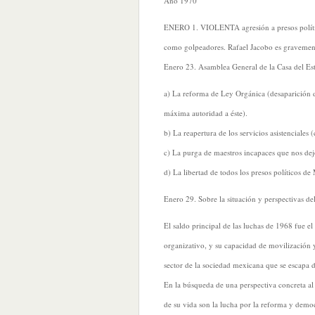
Año 1970
ENERO 1. VIOLENTA agresión a presos políti
como golpeadores. Rafael Jacobo es gravemen
Enero 23. Asamblea General de la Casa del Est
a) La reforma de Ley Orgánica (desaparición de
máxima autoridad a éste).
b) La reapertura de los servicios asistenciales 
c) La purga de maestros incapaces que nos dej
d) La libertad de todos los presos políticos de
Enero 29. Sobre la situación y perspectivas de
El saldo principal de las luchas de 1968 fue el
organizativo, y su capacidad de movilización y
sector de la sociedad mexicana que se escapa 
En la búsqueda de una perspectiva concreta al
de su vida son la lucha por la reforma y democ