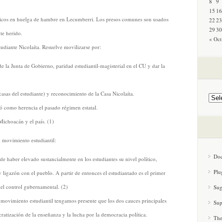
8
9
15
16
cos en huelga de hambre en Lecumberri. Los presos comunes son usados
22
23
29
30
te herido.
« Oct
udiante Nicolaíta. Resuelve movilizarse por:
 la Junta de Gobierno, paridad estudiantil-magisterial en el CU y dar la
(casas del estudiante) y reconocimiento de la Casa Nicolaíta.
ó como herencia el pasado régimen estatal.
 Michoacán y el país. (1)
l movimiento estudiantil:
Doc
 de haber elevado sustancialmente en los estudiantes su nivel político,
Plu
 ligazón con el pueblo. A partir de entonces el estudiantado es el primer
del control gubernamental. (2)
Sug
 movimiento estudiantil tengamos presente que los dos cauces principales
Sup
ratización de la enseñanza y la lucha por la democracia política.
Th