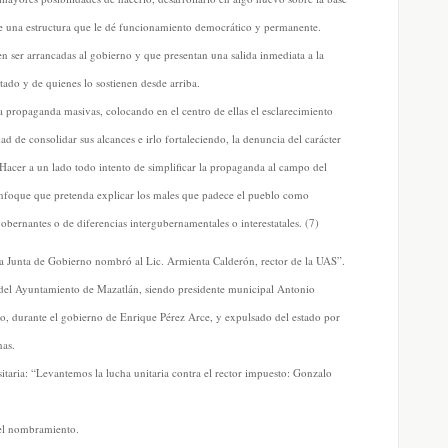
de una estructura que le dé funcionamiento democrático y permanente.
n ser arrancadas al gobierno y que presentan una salida inmediata a la
tado y de quienes lo sostienen desde arriba.
 la propaganda masivas, colocando en el centro de ellas el esclarecimiento
ad de consolidar sus alcances e irlo fortaleciendo, la denuncia del carácter
 Hacer a un lado todo intento de simplificar la propaganda al campo del
enfoque que pretenda explicar los males que padece el pueblo como
gobernantes o de diferencias intergubernamentales o interestatales. (7)
La Junta de Gobierno nombró al Lic. Armienta Calderón, rector de la UAS”.
 del Ayuntamiento de Mazatlán, siendo presidente municipal Antonio
do, durante el gobierno de Enrique Pérez Arce, y expulsado del estado por
nas.
itaria: “Levantemos la lucha unitaria contra el rector impuesto: Gonzalo
 el nombramiento.