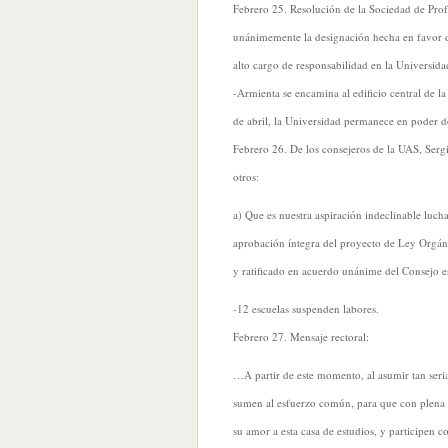
Febrero 25. Resolución de la Sociedad de Prof
unánimemente la designación hecha en favor d
alto cargo de responsabilidad en la Universid
-Armienta se encamina al edificio central de la
de abril, la Universidad permanece en poder de
Febrero 26. De los consejeros de la UAS, Serg
otros:
a) Que es nuestra aspiración indeclinable luc
aprobación íntegra del proyecto de Ley Orgán
y ratificado en acuerdo unánime del Consejo en
-12 escuelas suspenden labores.
Febrero 27. Mensaje rectoral:
…A partir de este momento, al asumir tan seri
sumen al esfuerzo común, para que con plena c
su amor a esta casa de estudios, y participen c