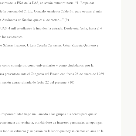
esores de la ESA de la UAS, en sesión extraordinaria: “1. Respaldar
e la persona del C. Lic. Gonzalo Armienta Calderón, para ocupar el más
ad Autónoma de Sinaloa que es el de rector…” (9)
 UAS. 4 mil estudiantes le impiden la entrada. Desde esta fecha, hasta el 4
 los estudiantes.
io Salazar Trapero, J. Luis Ceceña Cervantes, César Zazueta Quintero y
har como consejeros, como universitarios y como ciudadanos, por la
ica presentada ante el Congreso del Estado con fecha 28 de enero de 1969
 sesión extraordinaria de fecha 22 del presente. (10)
a responsabilidad hago un llamado a los grupos disidentes para que se
onciencia universitaria, olvidándose de intereses personales, antepongan
on todo su esfuerzo y su pasión en la labor que hoy iniciamos en aras de la