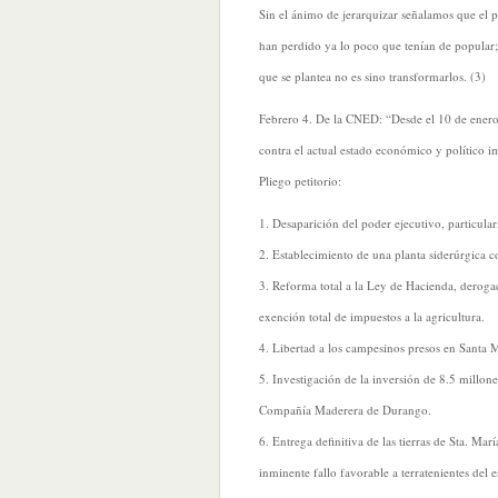
Sin el ánimo de jerarquizar señalamos que el 
han perdido ya lo poco que tenían de popular; 
que se plantea no es sino transformarlos. (3)
Febrero 4. De la CNED: “Desde el 10 de enero 
contra el actual estado económico y político i
Pliego petitorio:
1. Desaparición del poder ejecutivo, particula
2. Establecimiento de una planta siderúrgica co
3. Reforma total a la Ley de Hacienda, derog
exención total de impuestos a la agricultura.
4. Libertad a los campesinos presos en Santa Ma
5. Investigación de la inversión de 8.5 millon
Compañía Maderera de Durango.
6. Entrega definitiva de las tierras de Sta. Ma
inminente fallo favorable a terratenientes del 