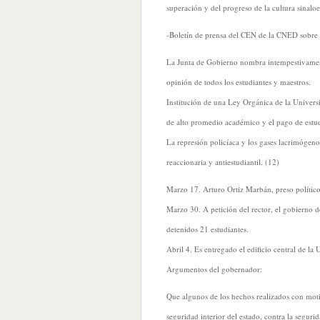
superación y del progreso de la cultura sinal
-Boletín de prensa del CEN de la CNED sobre l
La Junta de Gobierno nombra intempestivament
opinión de todos los estudiantes y maestros.
Institución de una Ley Orgánica de la Universi
de alto promedio académico y el pago de estud
La represión policíaca y los gases lacrimógenos
reaccionaria y antiestudiantil. (12)
Marzo 17. Arturo Ortiz Marbán, preso polític
Marzo 30. A petición del rector, el gobierno d
detenidos 21 estudiantes.
Abril 4. Es entregado el edificio central de la
Argumentos del gobernador:
Que algunos de los hechos realizados con motiv
seguridad interior del estado, contra la seguri