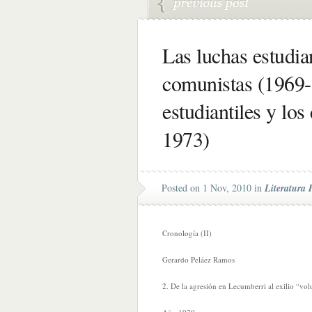
Las luchas estudian
comunistas (1969-
estudiantiles y lo
1973)
Posted on 1 Nov, 2010 in
Literatura 
Cronología (II)
Gerardo Peláez Ramos
2. De la agresión en Lecumberri al exilio “volu