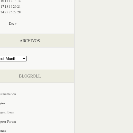
10
11
12
13
14
17
18
19
20
21
24
25
26
27
28
Dec »
ARCHIVOS
BLOGROLL
umentation
gins
gest Ideas
port Forum
emes