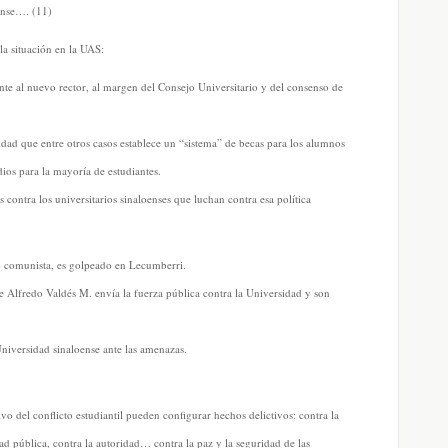
oense…. (11)
a situación en la UAS:
e al nuevo rector, al margen del Consejo Universitario y del consenso de
dad que entre otros casos establece un “sistema” de becas para los alumnos
ios para la mayoría de estudiantes.
 contra los universitarios sinaloenses que luchan contra esa política
o comunista, es golpeado en Lecumberri.
e Alfredo Valdés M. envía la fuerza pública contra la Universidad y son
 Universidad sinaloense ante las amenazas.
o del conflicto estudiantil pueden configurar hechos delictivos: contra la
dad pública, contra la autoridad… contra la paz y la seguridad de las