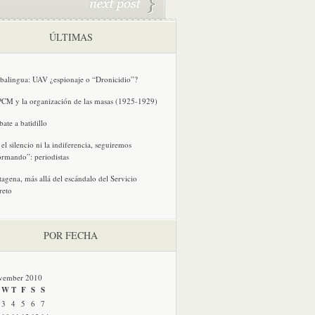
ÚLTIMAS
balingua: UAV ¿espionaje o “Dronicidio”?
PCM y la organización de las masas (1925-1929)
bate a batidillo
 el silencio ni la indiferencia, seguiremos
ormando”: periodistas
tagena, más allá del escándalo del Servicio
reto
POR FECHA
vember 2010
W
T
F
S
S
3
4
5
6
7